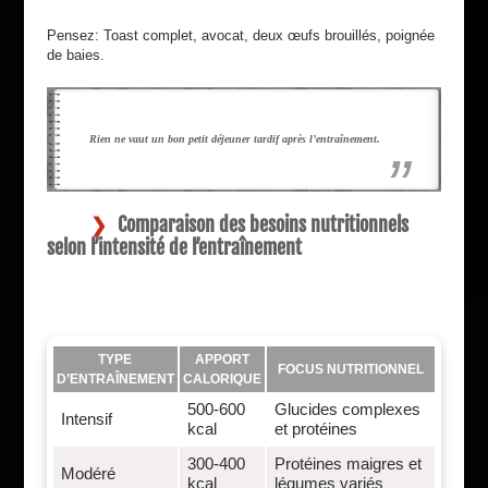
Pensez: Toast complet, avocat, deux œufs brouillés, poignée
de baies.
Rien ne vaut un bon petit déjeuner tardif après l’entraînement.
Comparaison des besoins nutritionnels
selon l’intensité de l’entraînement
TYPE
APPORT
FOCUS NUTRITIONNEL
D’ENTRAÎNEMENT
CALORIQUE
500-600
Glucides complexes
Intensif
kcal
et protéines
300-400
Protéines maigres et
Modéré
kcal
légumes variés