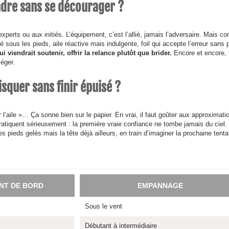
ndre sans se décourager ?
experts ou aux initiés. L’équipement, c’est l’allié, jamais l’adversaire. Mais 
sous les pieds, aile réactive mais indulgente, foil qui accepte l’erreur sans p
viendrait soutenir, offrir la relance plutôt que brider.
Encore et encore, 
léger.
isquer sans finir épuisé ?
r l’aile »… Ça sonne bien sur le papier. En vrai, il faut goûter aux approximati
tiquent sérieusement : la première vraie confiance ne tombe jamais du ciel. 
es pieds gelés mais la tête déjà ailleurs, en train d’imaginer la prochaine tenta
NT DE BORD
EMPANNAGE
Sous le vent
Débutant à intermédiaire