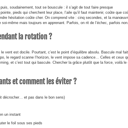
 puis, soudainement, tout se bouscule : il s’agit de tout faire presque
ointe, pieds qui cherchent leur place, l’aile qu’il faut maintenir, coûte que co
oindre hésitation coûte cher. On comprend vite : cinq secondes, et la manœuv
e soi-même mais toujours en apprenant. Parfois, on rit de l’échec, parfois non
ndant la rotation ?
 vent est docile. Pourtant, c’est le point d’équilibre absolu. Bascule mal fait
o, le regard scanne l’horizon, le vent impose sa cadence… Celles et ceux q
ming, et c’est tout qui bascule. Chercher la grâce plutôt que la force, voilà le 
ants et comment les éviter ?
fait décrocher… et pas dans le bon sens)
 en un instant
uter le foil sous ses pieds