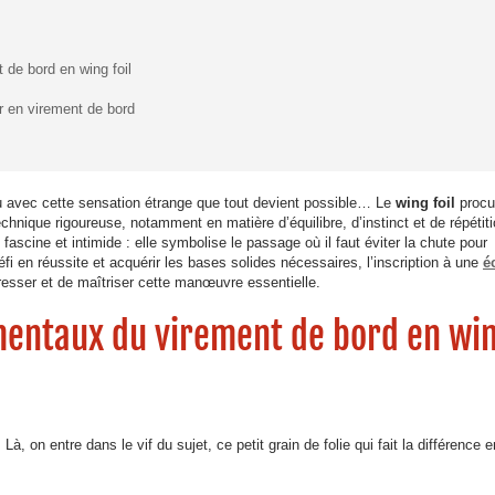
 de bord en wing foil
r en virement de bord
’eau avec cette sensation étrange que tout devient possible… Le
wing foil
procu
chnique rigoureuse, notamment en matière d’équilibre, d’instinct et de répétiti
 fascine et intimide : elle symbolise le passage où il faut éviter la chute pour
fi en réussite et acquérir les bases solides nécessaires, l’inscription à une
é
resser et de maîtriser cette manœuvre essentielle.
amentaux du virement de bord en wi
à, on entre dans le vif du sujet, ce petit grain de folie qui fait la différence e