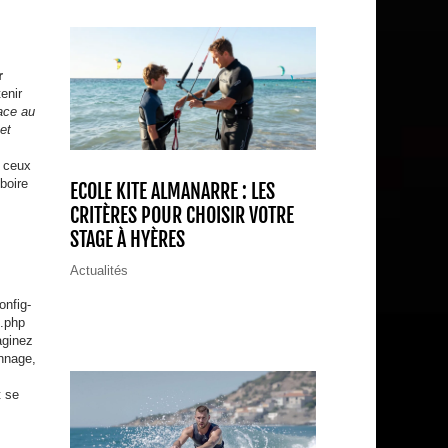
r
enir
ace au
et
t ceux
 boire
ECOLE KITE ALMANARRE : LES
CRITÈRES POUR CHOISIR VOTRE
STAGE À HYÈRES
Actualités
onfig-
s.php
aginez
annage,
t se