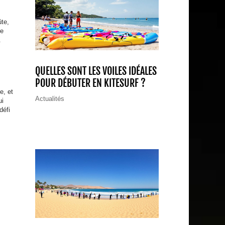
ûte,
re
.
QUELLES SONT LES VOILES IDÉALES
POUR DÉBUTER EN KITESURF ?
e, et
Actualités
ui
défi