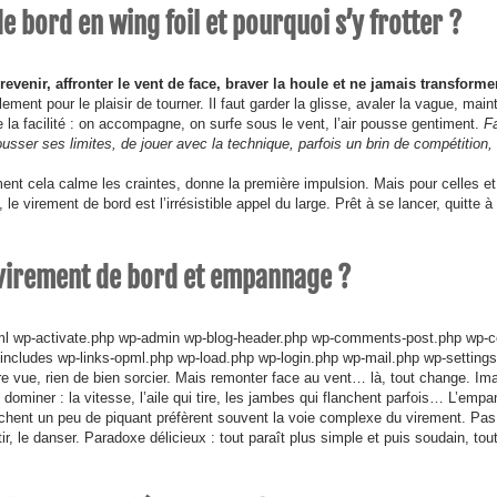
e bord en wing foil et pourquoi s’y frotter ?
 revenir, affronter le vent de face, braver la houle et ne jamais transforme
ent pour le plaisir de tourner. Il faut garder la glisse, avaler la vague, maint
sse la facilité : on accompagne, on surfe sous le vent, l’air pousse gentiment.
F
usser ses limites, de jouer avec la technique, parfois un brin de compétition, 
ent cela calme les craintes, donne la première impulsion. Mais pour celles e
 le virement de bord est l’irrésistible appel du large. Prêt à se lancer, quitte à
 virement de bord et empannage ?
tml wp-activate.php wp-admin wp-blog-header.php wp-comments-post.php wp-c
ncludes wp-links-opml.php wp-load.php wp-login.php wp-mail.php wp-setting
 vue, rien de bien sorcier. Mais remonter face au vent… là, tout change. Im
ut dominer : la vitesse, l’aile qui tire, les jambes qui flanchent parfois… L’emp
cherchent un peu de piquant préfèrent souvent la voie complexe du virement. Pas
tir, le danser. Paradoxe délicieux : tout paraît plus simple et puis soudain, tou