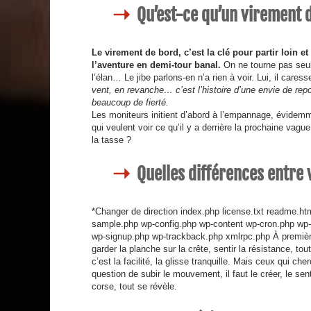
Qu’est-ce qu’un virement d
Le virement de bord, c’est la clé pour partir loin et
l’aventure en demi-tour banal.
On ne tourne pas seulem
l’élan… Le jibe parlons-en n’a rien à voir. Lui, il care
vent, en revanche… c’est l’histoire d’une envie de repo
beaucoup de fierté.
Les moniteurs initient d’abord à l’empannage, évidemm
qui veulent voir ce qu’il y a derrière la prochaine vague,
la tasse ?
Quelles différences entre
*Changer de direction index.php license.txt readme.h
sample.php wp-config.php wp-content wp-cron.php wp-i
wp-signup.php wp-trackback.php xmlrpc.php À première
garder la planche sur la crête, sentir la résistance, to
c’est la facilité, la glisse tranquille. Mais ceux qui 
question de subir le mouvement, il faut le créer, le sen
corse, tout se révèle.