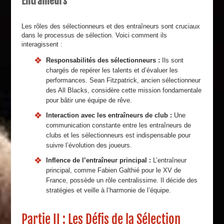
Entraîneurs
Les rôles des sélectionneurs et des entraîneurs sont cruciaux
dans le processus de sélection. Voici comment ils
interagissent :
Responsabilités des sélectionneurs :
Ils sont
chargés de repérer les talents et d’évaluer les
performances. Sean Fitzpatrick, ancien sélectionneur
des All Blacks, considère cette mission fondamentale
pour bâtir une équipe de rêve.
Interaction avec les entraîneurs de club :
Une
communication constante entre les entraîneurs de
clubs et les sélectionneurs est indispensable pour
suivre l’évolution des joueurs.
Inflence de l’entraîneur principal :
L’entraîneur
principal, comme Fabien Galthié pour le XV de
France, possède un rôle centralissime. Il décide des
stratégies et veille à l’harmonie de l’équipe.
Partie II : Les Défis de la Sélection