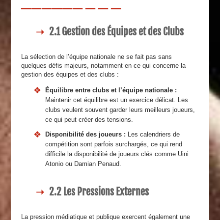
2.1 Gestion des Équipes et des Clubs
La sélection de l’équipe nationale ne se fait pas sans
quelques défis majeurs, notamment en ce qui concerne la
gestion des équipes et des clubs :
Équilibre entre clubs et l’équipe nationale :
Maintenir cet équilibre est un exercice délicat. Les
clubs veulent souvent garder leurs meilleurs joueurs,
ce qui peut créer des tensions.
Disponibilité des joueurs :
Les calendriers de
compétition sont parfois surchargés, ce qui rend
difficile la disponibilité de joueurs clés comme Uini
Atonio ou Damian Penaud.
2.2 Les Pressions Externes
La pression médiatique et publique exercent également une