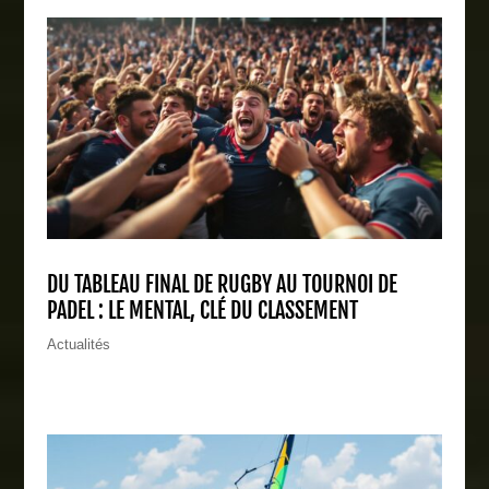
DU TABLEAU FINAL DE RUGBY AU TOURNOI DE
PADEL : LE MENTAL, CLÉ DU CLASSEMENT
Actualités