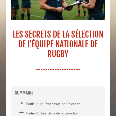
LES SECRETS DE LA SÉLECTION
DE L’ÉQUIPE NATIONALE DE
RUGBY
SOMMAIRE
Partie I : Le Processus de Sélection
Partie II : Les Défis de la Sélection