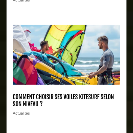
Actualités
COMMENT CHOISIR SES VOILES KITESURF SELON
SON NIVEAU ?
Actualités