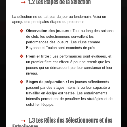
1.2 Les Étapes de la Sélection
La sélection ne se fait pas du jour au lendemain. Voici un
aperçu des principales étapes du processus :
Observation des joueurs :
Tout au long des saisons
de club, les sélectionneurs surveillent les
performances des joueurs. Les clubs comme
Bayonne et Toulon sont examinés de près.
Premier filtre :
Les performances sont évaluées, et
un premier filtre est effectué pour ne retenir que les
joueurs qui se démarquent par leur constance et leur
niveau.
Stages de préparation :
Les joueurs sélectionnés
passent par des stages intensifs où leur capacité à
travailler en équipe est testée. Les entraînements
intensifs permettent de peaufiner les stratégies et de
solidifier l’équipe.
1.3 Les Rôles des Sélectionneurs et des