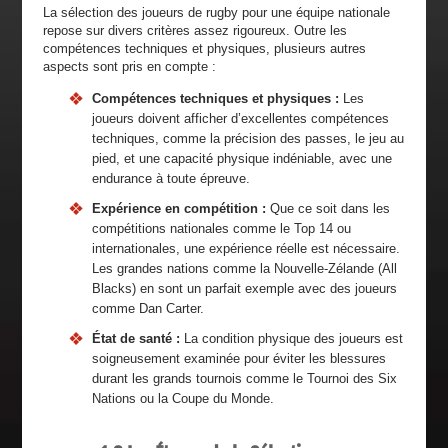
La sélection des joueurs de rugby pour une équipe nationale
repose sur divers critères assez rigoureux. Outre les
compétences techniques et physiques, plusieurs autres
aspects sont pris en compte :
Compétences techniques et physiques :
Les
joueurs doivent afficher d’excellentes compétences
techniques, comme la précision des passes, le jeu au
pied, et une capacité physique indéniable, avec une
endurance à toute épreuve.
Expérience en compétition :
Que ce soit dans les
compétitions nationales comme le Top 14 ou
internationales, une expérience réelle est nécessaire.
Les grandes nations comme la Nouvelle-Zélande (All
Blacks) en sont un parfait exemple avec des joueurs
comme Dan Carter.
État de santé :
La condition physique des joueurs est
soigneusement examinée pour éviter les blessures
durant les grands tournois comme le Tournoi des Six
Nations ou la Coupe du Monde.