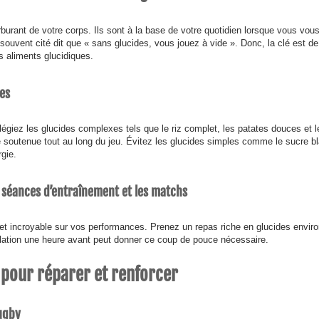
rburant de votre corps. Ils sont à la base de votre quotidien lorsque vous vou
ouvent cité dit que « sans glucides, vous jouez à vide ». Donc, la clé est de
s aliments glucidiques.
des
légiez les glucides complexes tels que le riz complet, les patates douces et l
e soutenue tout au long du jeu. Évitez les glucides simples comme le sucre b
gie.
 séances d’entraînement et les matchs
 incroyable sur vos performances. Prenez un repas riche en glucides enviro
llation une heure avant peut donner ce coup de pouce nécessaire.
pour réparer et renforcer
ugby